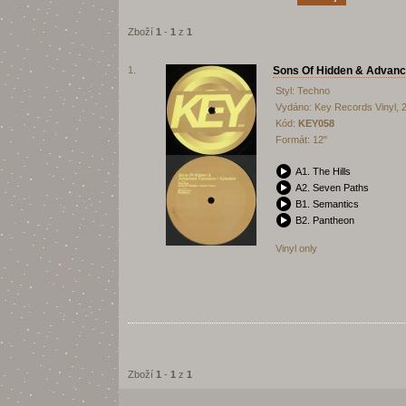
Zboží
1
-
1
z
1
1.
Sons Of Hidden & Advance
Styl: Techno
Vydáno: Key Records Vinyl, 
Kód:
KEY058
Formát: 12"
A1. The Hills
A2. Seven Paths
B1. Semantics
B2. Pantheon
Vinyl only
Zboží
1
-
1
z
1