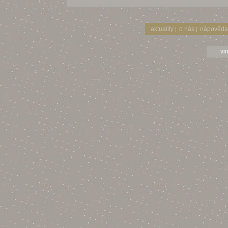
aktuality
o nás
nápověda
|
|
vi