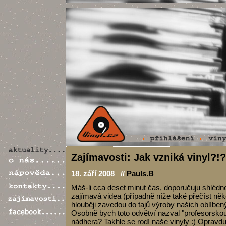
Zajímavosti: Jak vzniká vinyl?!?
18. září 2008 //
Pauls.B
Máš-li cca deset minut čas, doporučuju shlédno
zajímavá videa (případně níže také přečíst někol
hlouběji zavedou do tajů výroby našich oblíbe
Osobně bych toto odvětví nazval "profesorsko
nádhera? Takhle se rodí naše vinyly :) Opravdu