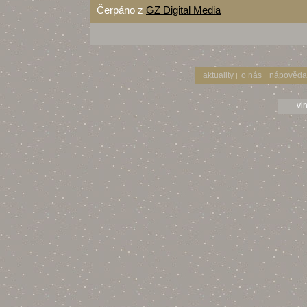
Čerpáno z
GZ Digital Media
aktuality
o nás
nápověda
|
|
vi