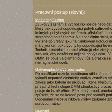
-------------------------------------------------------------
Pracovní postup (slovní):
Mastering/Cutting
Zvukový záznam z výchozího nosiče nebo dat je
který pak vyvolá odpovídající pohyb safírové
kolmých pohybových směrech, příslušejících 
stereofonního záznamu. Na speciálním stroji, 
vyřízne do vrstvy laku na hliníkovém kotouči dr
má v jednom boku výchylky odpovídající levé
Technik kontroluje pomocí přístrojů elektrický 
stroj tak, aby dosáhl co nejlepšího výsledku. V
DMM se používá diamantový nůž a drážka se ř
nemagnetické oceli.
Galvanoplastika/výroba matric
Po nastříkání roztoku dusičnanu stříbrného s
vyloučí nepatrná elektricky vodivá vrstvička stř
zavěsí jako katoda do niklovací lázně, kterou tv
přísad. U technologie DMM choulostivý proces
putuje do lázně přímo. Elektrický proud, proch
způsobí, že se na katodě postupně vyloučí pot
Oddělením narostlé niklové vrstvy získáme zr
surovou matrici.
Lisování