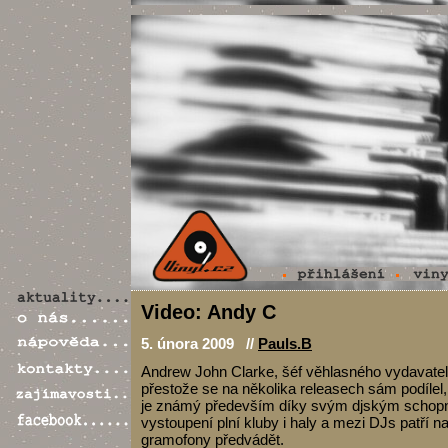
Video: Andy C
5. února 2009 //
Pauls.B
Andrew John Clarke, šéf věhlasného vydavate
přestože se na několika releasech sám podílel,
je známý především díky svým djským schop
vystoupení plní kluby i haly a mezi DJs patří na
gramofony předvádět.