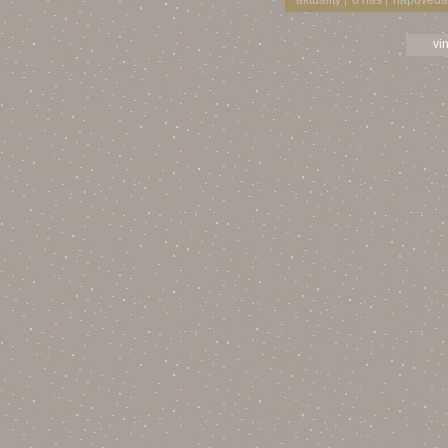
aktuality
o nás
nápověda
|
|
vi