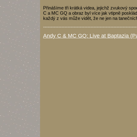
Přinášíme tři krátká videa, jejichž zvukový s
C a MC GQ a obraz byl více jak vtipně posklád
každý z vás může vidět, že ne jen na tanečních 
-------------------------------------------------------------
Andy C & MC GQ: Live at Baptazia (Pa