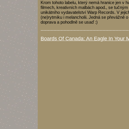
Krom tohoto labelu, který nemá hranice jen v h
filmech, kreativních malbách apod., se tučným
unikátního vydavatelství Warp Records. V jejich
(ne)rytmiku i melancholii. Jedná se převážně 
doprava a pohodlně se usaď :)
-------------------------------------------------------------
Boards Of Canada: An Eagle In Your 