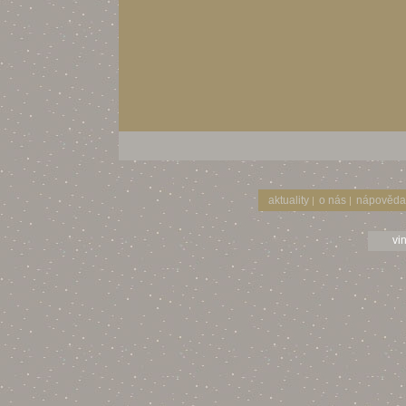
aktuality
o nás
nápověda
|
|
vi