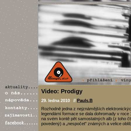
Video: Prodigy
29. ledna 2010 //
Pauls.B
Rozhodně jedna z nejznámějších elektronickýc
legendární formace se dala dohromady v roce 
na svém kontě pět samostatných alb (z toho č
povedený) a „nespočet“ známých a velice oblíb