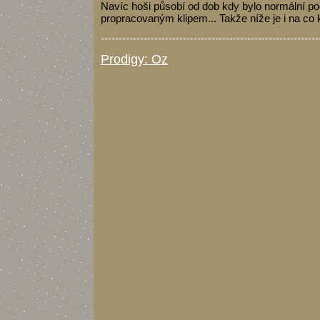
Navíc hoši působí od dob kdy bylo normální podp
propracovaným klipem... Takže níže je i na co 
-------------------------------------------------------------
Prodigy: Oz