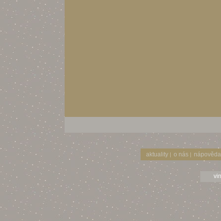
aktuality
o nás
nápověda
|
|
vi