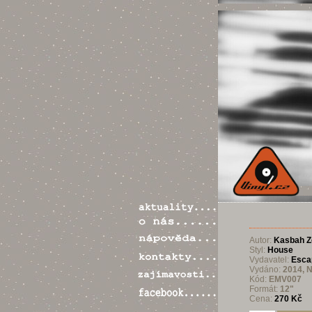
Autor:
Kasbah Z
Styl:
House
Vydavatel:
Esca
Vydáno:
2014, 
Kód:
EMV007
Formát:
12"
Cena:
270 Kč