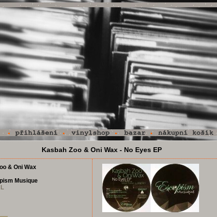
Kasbah Zoo & Oni Wax - No Eyes EP
oo & Oni Wax
pism Musique
NL