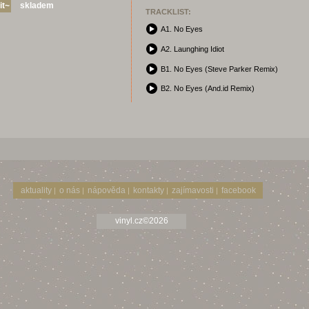
skladem
TRACKLIST:
A1. No Eyes
A2. Launghing Idiot
B1. No Eyes (Steve Parker Remix)
B2. No Eyes (And.id Remix)
aktuality
o nás
nápověda
kontakty
zajímavosti
facebook
|
|
|
|
|
vinyl.cz©2026