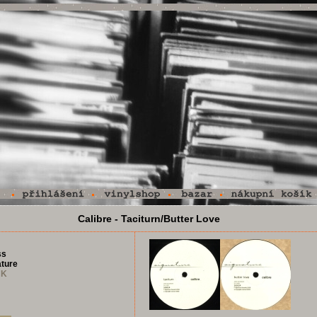
Calibre - Taciturn/Butter Love
ss
ature
UK