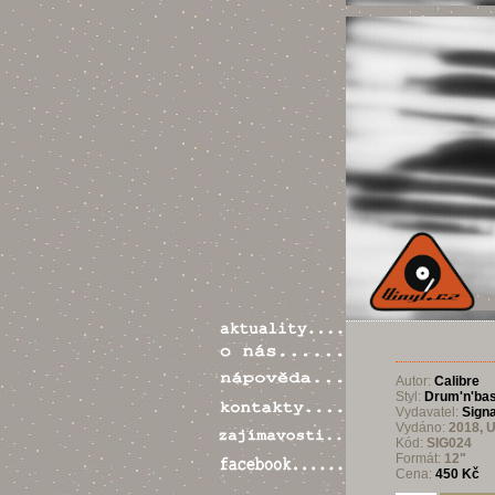
Autor:
Calibre
Styl:
Drum'n'ba
Vydavatel:
Sign
Vydáno:
2018, 
Kód:
SIG024
Formát:
12"
Cena:
450 Kč