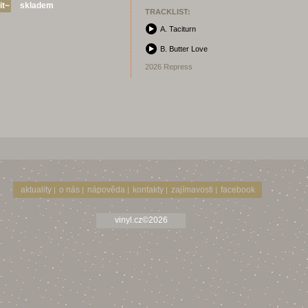
skladem
TRACKLIST:
A. Taciturn
B. Butter Love
2026 Repress
aktuality
o nás
nápověda
kontakty
zajímavosti
facebook
|
|
|
|
|
vinyl.cz©2026