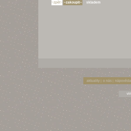
skladem
aktuality
o nás
nápověda
|
|
vi