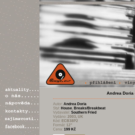
Andrea Doria 
Autor:
Andrea Doria
Styl:
House
,
Breaks/Breakbeat
Vydavatel:
Southern Fried
Vydáno:
2003, UK
Kód:
ECB38P2
Formát:
12"
Cena:
199 Kč