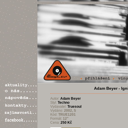
Adam Beyer - Ign
Autor:
Adam Beyer
Styl:
Techno
Vydavatel:
Truesoul
Vydáno:
2002, S
Kód:
TRUE1201
Formát:
12"
Cena:
250 Kč