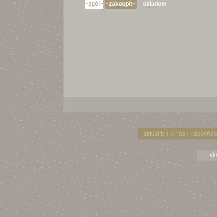
skladem
aktuality
o nás
nápověda
|
|
vi