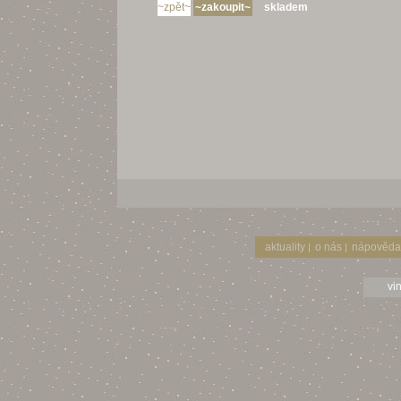
skladem
aktuality
o nás
nápověda
|
|
vi