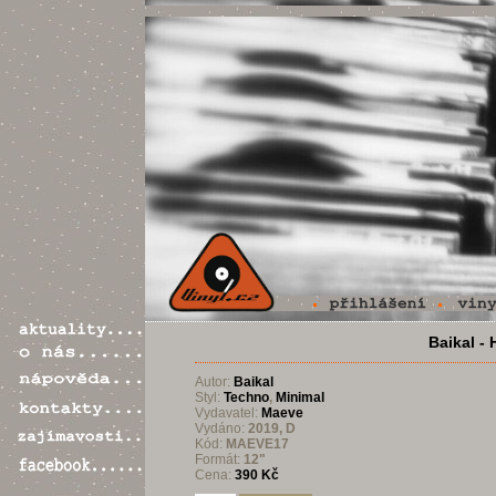
Baikal -
Autor:
Baikal
Styl:
Techno
,
Minimal
Vydavatel:
Maeve
Vydáno:
2019, D
Kód:
MAEVE17
Formát:
12"
Cena:
390 Kč