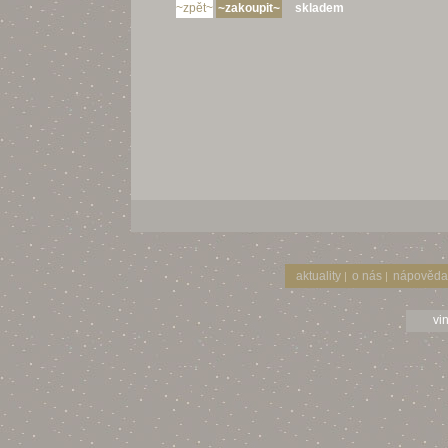
skladem
aktuality
o nás
nápověda
|
|
vi