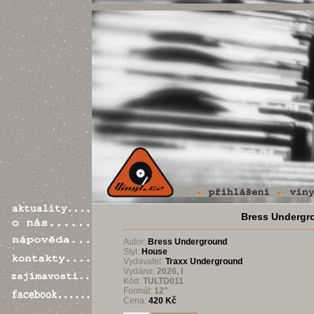
Bress Undergr
Autor:
Bress Underground
Styl:
House
Vydavatel:
Traxx Underground
Vydáno:
2026, I
Kód:
TULTD011
Formát:
12"
Cena:
420 Kč