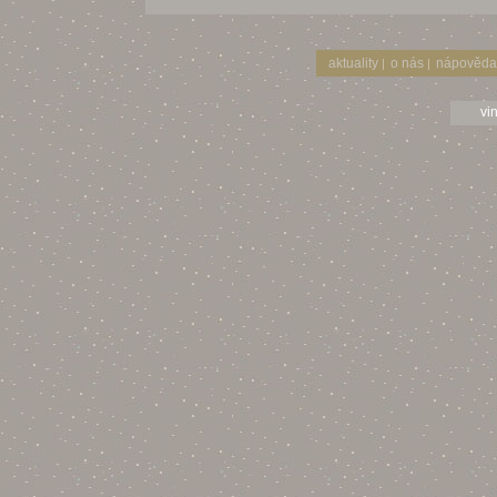
aktuality
o nás
nápověda
|
|
vi