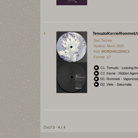
4.
Temudo/Kerrie/Rommek/Vi
Styl: Techno
Vydáno: Mord, 2025
Kód:
MORDH012DISC2
Formát: 12"
C1. Temudo - Leaving th
C2. Kerrie - Hidden Agen
D1. Rommek - Vaporized
D2. Viels - Saturnalia
Zboží
1
-
4
z
4