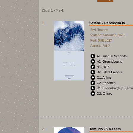
Zboží
1
-
4
z
4
1.
Sciahri - Pareidolia IV
Styl: Techno
Vydáno: Sublunar, 2026
Kód:
SUBL027
Formát: 2xLP
A1. Just 30 Seconds
A2. Groundbound
B1. 2014
B2. Silent Embers
C1. Anime
C2. Essenza
D1. Encontro (feat. Tem
D2. Offset
2.
Temudo - 5 Assets