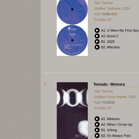
Styl: Techno
Vydáno: Sublunar, 2024
Kód:
SUBL013
Formát: 12"
A1. U Were My First Se
A2. Asset 2
B1. 2029
B2. Affection
3.
Temudo - Meteora
Styl: Techno
Vydáno: Fuse Imprint, 2025
Kód:
FUSE06
Formát: 12"
A1. Meteora
A2. When I Grow Up
B1. Vrthng
B2. It's Always Past